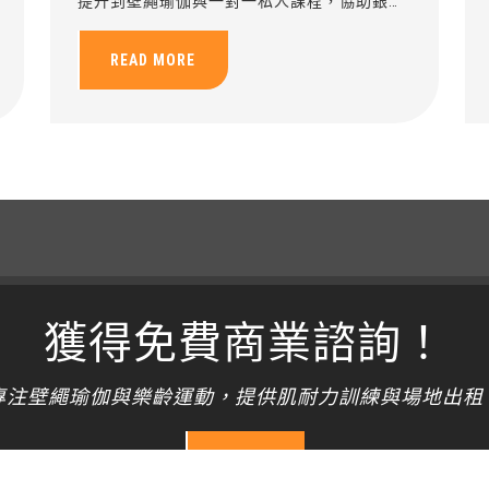
提升到壁繩瑜伽與一對一私人課程，協助銀髮
族循序漸進建立健康運動習慣。
READ MORE
獲得免費商業諮詢！
專注壁繩瑜伽與樂齡運動，提供肌耐力訓練與場地出租
開始