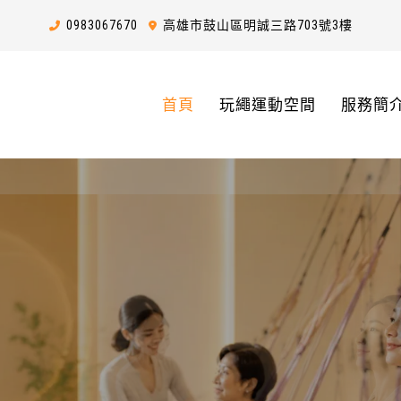
0983
0
6
7
670
高雄市鼓山區明誠三路703號3樓
首頁
玩繩運動空間
服務簡