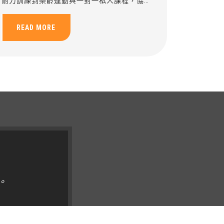
耐力訓練到樂齡運動與一對一私人課程，協助
安全提升柔軟度與身體穩定。
READ MORE
。