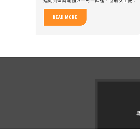
運動到壁繩瑜伽與一對一課程，協助安全提升
肌力、穩定度與健康管理能力。
READ MORE