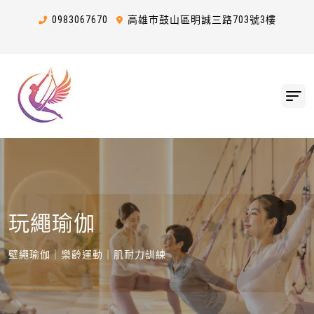
0983
0
6
7
670
高雄市鼓山區明誠三路703號3樓
玩繩瑜伽
壁繩瑜伽｜樂齡運動｜肌耐力訓練