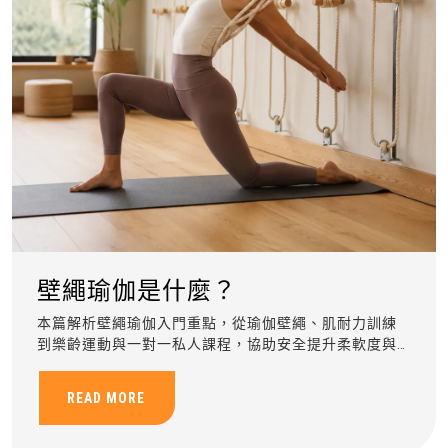
壁繩瑜伽是什麼？
本篇解析壁繩瑜伽入門重點，從瑜伽壁繩、肌耐力訓練
到樂齡運動與一對一私人課程，協助安全提升柔軟度與
身體穩定。
READ MORE