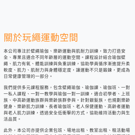
關於玩繩運動空間
本公司專注於壁繩瑜伽、樂齡運動與肌耐力訓練，致力打造安
全、專業且適合不同年齡層的運動空間。課程設計結合瑜伽壁
繩、肌力有氧、體能訓練與負重訓練，協助學員循序漸進提升柔
軟度、肌力、肌耐力與身體穩定度，讓運動不只是鍛鍊，更成為
日常健康管理的一部分。
我們提供多元課程服務，包含壁繩瑜伽、瑜伽課、瑜伽班、一對
一私人課程、一對一教學與瑜伽一對一訓練，適合初學者、上班
族、中高齡運動族群與樂齡族群參與。針對銀髮族，也規劃樂齡
健身、樂齡肌力訓練、長者瑜伽班、老人保健運動、高齡者運動
與老人肌力訓練，透過安全低衝擊的方式，協助維持活動力與生
活品質。
此外，本公司亦提供企業包班、場地出租、教室出租、租活動場