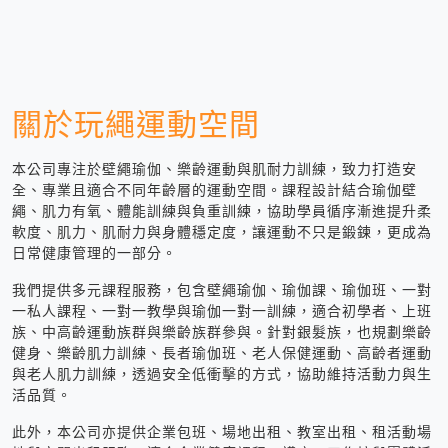
關於玩繩運動空間
本公司專注於壁繩瑜伽、樂齡運動與肌耐力訓練，致力打造安
全、專業且適合不同年齡層的運動空間。課程設計結合瑜伽壁
繩、肌力有氧、體能訓練與負重訓練，協助學員循序漸進提升柔
軟度、肌力、肌耐力與身體穩定度，讓運動不只是鍛鍊，更成為
日常健康管理的一部分。
我們提供多元課程服務，包含壁繩瑜伽、瑜伽課、瑜伽班、一對
一私人課程、一對一教學與瑜伽一對一訓練，適合初學者、上班
族、中高齡運動族群與樂齡族群參與。針對銀髮族，也規劃樂齡
健身、樂齡肌力訓練、長者瑜伽班、老人保健運動、高齡者運動
與老人肌力訓練，透過安全低衝擊的方式，協助維持活動力與生
活品質。
此外，本公司亦提供企業包班、場地出租、教室出租、租活動場