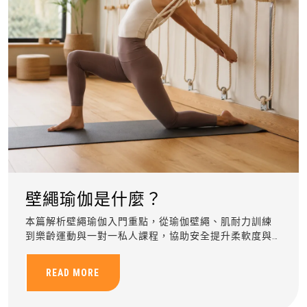
壁繩瑜伽是什麼？
本篇解析壁繩瑜伽入門重點，從瑜伽壁繩、肌耐力訓練
到樂齡運動與一對一私人課程，協助安全提升柔軟度與
身體穩定。
READ MORE