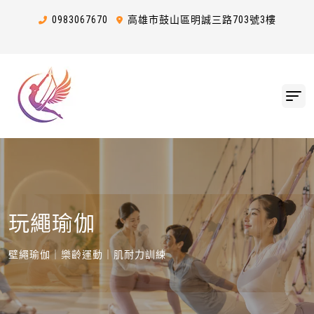
0983
0
6
7
670
高雄市鼓山區明誠三路703號3樓
玩繩瑜伽
壁繩瑜伽｜樂齡運動｜肌耐力訓練