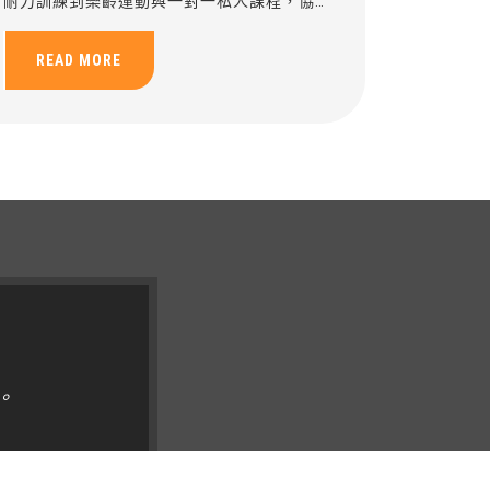
耐力訓練到樂齡運動與一對一私人課程，協助
安全提升柔軟度與身體穩定。
READ MORE
。