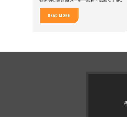
運動到壁繩瑜伽與一對一課程，協助安全提升
肌力、穩定度與健康管理能力。
READ MORE