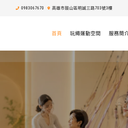
0983
0
6
7
670
高雄市鼓山區明誠三路703號3樓
首頁
玩繩運動空間
服務簡