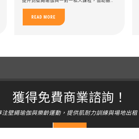
提升到壁繩瑜伽與一對一私人課程，協助銀髮
族循序漸進建立健康運動習慣。
READ MORE
獲得免費商業諮詢！
專注壁繩瑜伽與樂齡運動，提供肌耐力訓練與場地出租
開始