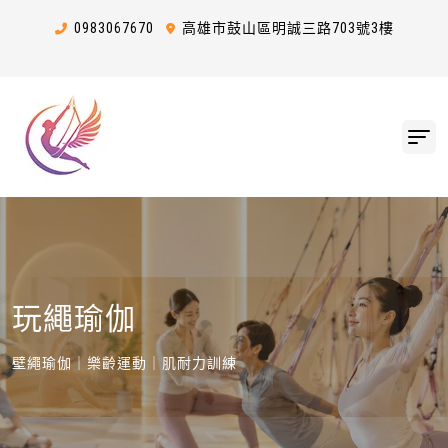
0983
0
6
7
670
高雄市鼓山區明誠三路703號3樓
玩繩瑜伽
壁繩瑜伽｜樂齡運動｜肌耐力訓練