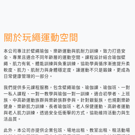
關於玩繩運動空間
本公司專注於壁繩瑜伽、樂齡運動與肌耐力訓練，致力打造安
全、專業且適合不同年齡層的運動空間。課程設計結合瑜伽壁
繩、肌力有氧、體能訓練與負重訓練，協助學員循序漸進提升柔
軟度、肌力、肌耐力與身體穩定度，讓運動不只是鍛鍊，更成為
日常健康管理的一部分。
我們提供多元課程服務，包含壁繩瑜伽、瑜伽課、瑜伽班、一對
一私人課程、一對一教學與瑜伽一對一訓練，適合初學者、上班
族、中高齡運動族群與樂齡族群參與。針對銀髮族，也規劃樂齡
健身、樂齡肌力訓練、長者瑜伽班、老人保健運動、高齡者運動
與老人肌力訓練，透過安全低衝擊的方式，協助維持活動力與生
活品質。
此外，本公司亦提供企業包班、場地出租、教室出租、租活動場