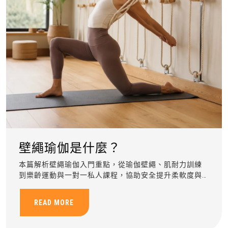
壁繩瑜伽是什麼？
本篇解析壁繩瑜伽入門重點，從瑜伽壁繩、肌耐力訓練
到樂齡運動與一對一私人課程，協助安全提升柔軟度與
身體穩定。
READ MORE